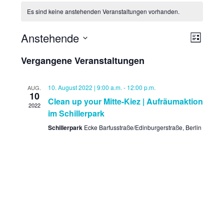
Es sind keine anstehenden Veranstaltungen vorhanden.
Anstehende
A
V
L
e
n
i
D
Vergangene Veranstaltungen
r
s
s
a
t
a
t
i
e
n
10. August 2022 | 9:00 a.m.
-
12:00 p.m.
AUG.
u
c
10
s
Clean up your Mitte-Kiez | Aufräumaktion
m
h
2022
t
im Schillerpark
w
t
a
ä
Schillerpark
Ecke Barfusstraße/Edinburgerstraße, Berlin
e
l
h
n
t
l
u
-
e
n
N
n
g
a
.
A
v
n
i
s