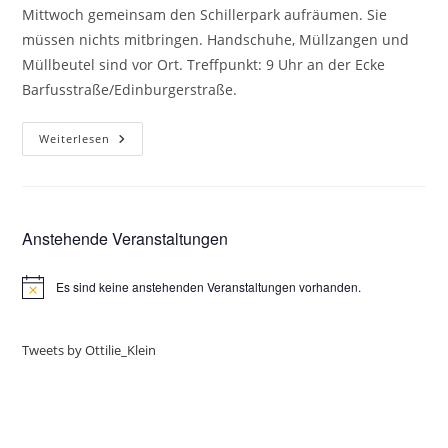
Mittwoch gemeinsam den Schillerpark aufräumen. Sie
müssen nichts mitbringen. Handschuhe, Müllzangen und
Müllbeutel sind vor Ort. Treffpunkt: 9 Uhr an der Ecke
Barfusstraße/Edinburgerstraße.
Weiterlesen
Anstehende Veranstaltungen
Es sind keine anstehenden Veranstaltungen vorhanden.
H
i
n
w
Tweets by Ottilie_Klein
e
i
s