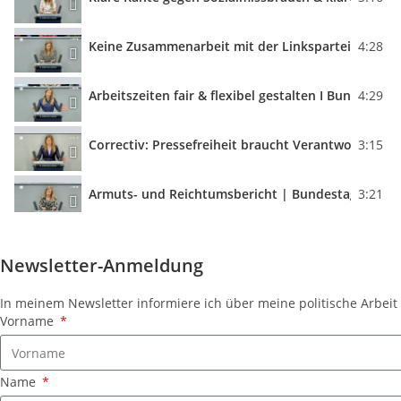
Keine Zusammenarbeit mit der Linkspartei! I Rede
4:28
Arbeitszeiten fair & flexibel gestalten I Bundesta
4:29
Correctiv: Pressefreiheit braucht Verantwortung 
3:15
Armuts- und Reichtumsbericht | Bundestagsrede 
3:21
Keine Steuergelder für die Unterstützung von Ext
6:15
Newsletter-Anmeldung
Neue Grundsicherung: Wer arbeiten kann, muss si
4:24
In meinem Newsletter informiere ich über meine politische Arbe
Vorname
Die Fehler des ZDF haben viel Vertrauen gekostet
4:18
Name
150 Jahre Konrad Adenauer | Bundestagsrede vom
2:45