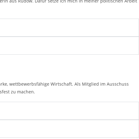
erin aus Rudow. Dafür setze ich mich in meiner politischen Arbeit
arke, wettbewerbsfähige Wirtschaft. Als Mitglied im Ausschuss
tsfest zu machen.