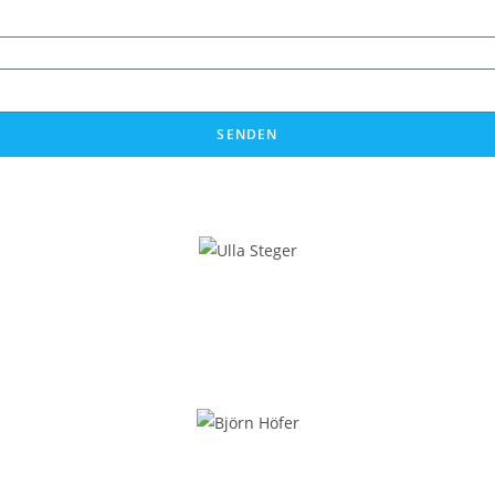
nk | Bundestagsrede vom 18.12.2025
Bundestagsrede vom 17.12.2025
SENDEN
 Deutschlands | Bundestagsrede vom 03.12.2025
 des 2. Weltkriegs | Bundestagsrede vom 03.12.2025
rstunden von der AfD | Bundestagsrede vom 05.11.2025
 I Rede vom 17.10.2025
| Bundestagsrede vom 10.10.2025
keit wahren I Bundestagsrede vom 17.09.2025