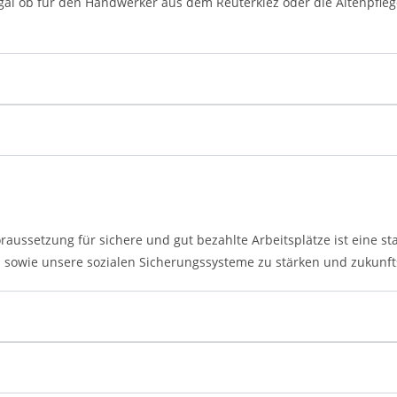
 egal ob für den Handwerker aus dem Reuterkiez oder die Altenpfleg
raussetzung für sichere und gut bezahlte Arbeitsplätze ist eine st
ern sowie unsere sozialen Sicherungssysteme zu stärken und zukunf