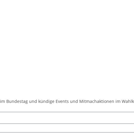
 vom 24.06.2026
gsdebatte vom 22.05.2026
| Bundestagsrede vom 23.04.2026
vom 27.03.2026
remismus! | Bundestagsrede vom 20.03.2026
ch einbringen. | Bundestagsrede vom 05.03.2026
it im Bundestag und kündige Events und Mitmachaktionen im Wahlk
. | Bundestagsrede vom 25.02.2026
Mehr laden
Folgen auf Instagram
 30.01.2026