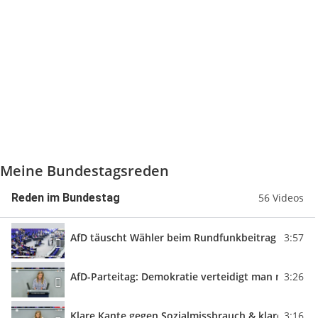
Meine Bundestagsreden
Reden im Bundestag
56 Videos
AfD täuscht Wähler beim Rundfunkbeitrag | Rede 
3:57
AfD-Parteitag: Demokratie verteidigt man nicht mi
3:26
Klare Kante gegen Sozialmissbrauch & klare Worte
3:16