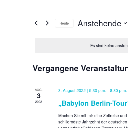
Anstehende
Heute
D
a
Es sind keine anste
t
u
m
Vergangene Veranstaltu
w
ä
h
l
AUG.
3. August 2022 | 5:30 p.m.
-
8:30 p.m.
3
e
„Babylon Berlin-Tour
2022
n
.
Machen Sie mit mir eine Zeitreise und 
schillerndste Jahrzehnt der deutschen