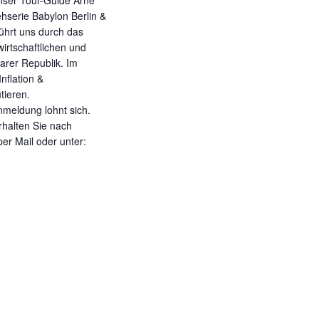
nser Tour-Guide Arne
g
sehserie Babylon Berlin &
i
a
ührt uns durch das
c
wirtschaftlichen und
t
h
marer Republik. Im
t
i
nflation &
e
o
tieren.
n
nmeldung lohnt sich.
n
-
rhalten Sie nach
N
er Mail oder unter:
a
v
i
g
a
t
i
o
n