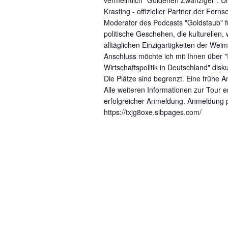
vermeintlich "Goldenen Zwanziger". U
Krasting - offizieller Partner der Fern
Moderator des Podcasts "Goldstaub" f
politische Geschehen, die kulturellen, 
alltäglichen Einzigartigkeiten der Wei
Anschluss möchte ich mit Ihnen über "I
Wirtschaftspolitik in Deutschland" disku
Die Plätze sind begrenzt. Eine frühe A
Alle weiteren Informationen zur Tour e
erfolgreicher Anmeldung. Anmeldung p
https://txjg8oxe.sibpages.com/