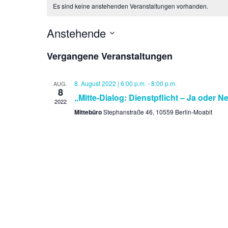
Es sind keine anstehenden Veranstaltungen vorhanden.
Anstehende
D
Vergangene Veranstaltungen
a
t
8. August 2022 | 6:00 p.m.
-
8:00 p.m.
AUG.
u
8
„Mitte-Dialog: Dienstpflicht – Ja oder N
m
2022
w
Mittebüro
Stephanstraße 46, 10559 Berlin-Moabit
ä
h
l
e
n
.